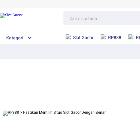
Slot Gacor
RP888
R
Kategori