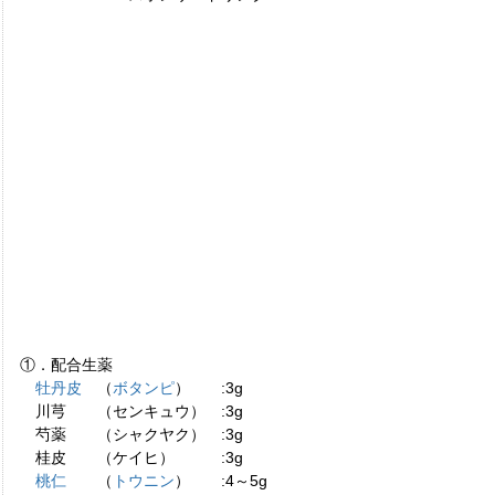
①．配合生薬
牡丹皮
（
ボタンピ
） :3g
川芎 （センキュウ） :3g
芍薬 （シャクヤク） :3g
桂皮 （ケイヒ） :3g
桃仁
（
トウニン
） :4～5g