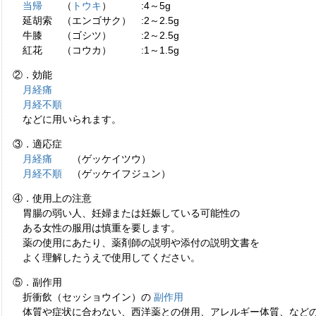
当帰
（
トウキ
） :4～5g
延胡索 （エンゴサク） :2～2.5g
牛膝 （ゴシツ） :2～2.5g
紅花 （コウカ） :1～1.5g
②．効能
月経痛
月経不順
などに用いられます。
③．適応症
月経痛
（ゲッケイツウ）
月経不順
（ゲッケイフジュン）
④．使用上の注意
胃腸の弱い人、妊婦または妊娠している可能性の
ある女性の服用は慎重を要します。
薬の使用にあたり、薬剤師の説明や添付の説明文書を
よく理解したうえで使用してください。
⑤．副作用
折衝飲（セッショウイン）の
副作用
体質や症状に合わない、西洋薬との併用、アレルギー体質、など