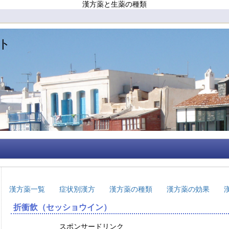
漢方薬と生薬の種類
ト
漢方薬一覧
症状別漢方
漢方薬の種類
漢方薬の効果
折衝飲（セッショウイン）
スポンサードリンク