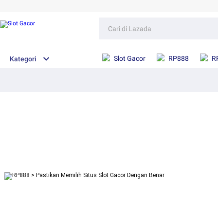
Slot Gacor
RP888
R
Kategori